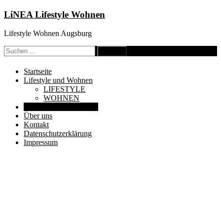
Zum
LiNEA Lifestyle Wohnen
Inhalt
springen
Lifestyle Wohnen Augsburg
Suche
nach:
Startseite
Lifestyle und Wohnen
LIFESTYLE
WOHNEN
Ihre Geschenkeauswahl
Über uns
Kontakt
Datenschutzerklärung
Impressum